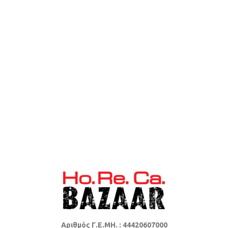
Αριθμός Γ.Ε.ΜΗ. : 44420607000