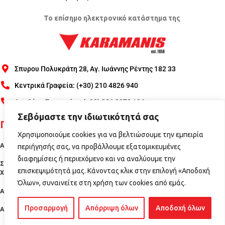
Το επίσημο ηλεκτρονικό κατάστημα της
Σπυρου Πολυκράτη 28, Αγ. Ιωάννης Ρέντης 182 33
Κεντρικά Γραφεία: (+30) 210 4826 940
Αποθήκη Σχηματάρι: (+30) 226 2072 104
Σεβόμαστε την ιδιωτικότητά σας
Πληροφορίες
Χρησιμοποιούμε cookies για να βελτιώσουμε την εμπειρία
Αποστολές - Πληρωμές
περιήγησής σας, να προβάλλουμε εξατομικευμένες
διαφημίσεις ή περιεχόμενο και να αναλύουμε την
Σύνδεση/Εγγραφή
Προστασία Προσωπικών Δεδομένων
Όροι
επισκεψιμότητά μας. Κάνοντας κλικ στην επιλογή «Αποδοχή
Έντυπο Εγγύησης ΣΕΕΜΕ
Χρήσης
Όλων», συναινείτε στη χρήση των cookies από εμάς.
Ακυρώσεις – Επιστροφές
Προσαρμογή
Απόρριψη όλων
Αποδοχή όλων
Ασφάλεια Συναλλαγών