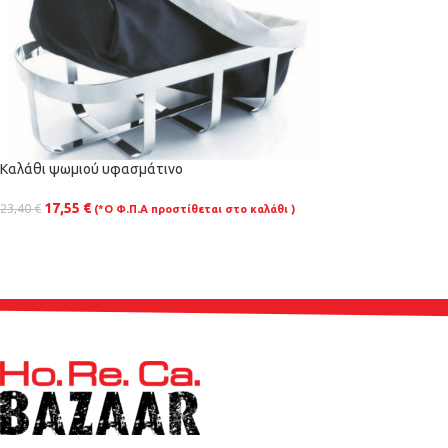
Καλάθι ψωμιού υφασμάτινο
17,55
€
23,40
€
(*Ο Φ.Π.Α προστίθεται στο καλάθι )