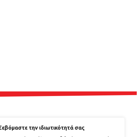
Έντυπο Εγγύησης ΣΕΕΜΕ
Σεβόμαστε την ιδιωτικότητά σας