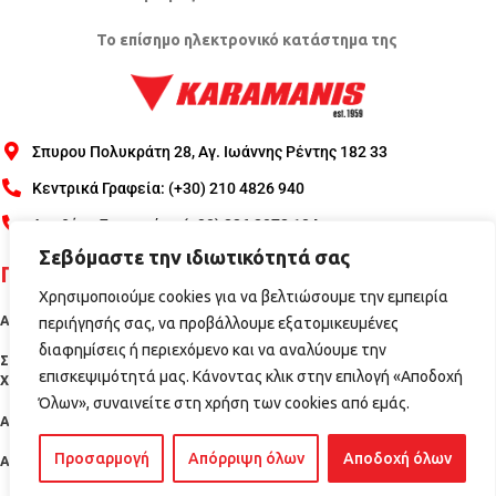
Το επίσημο ηλεκτρονικό κατάστημα της
Σπυρου Πολυκράτη 28, Αγ. Ιωάννης Ρέντης 182 33
Κεντρικά Γραφεία: (+30) 210 4826 940
Αποθήκη Σχηματάρι: (+30) 226 2072 104
Σεβόμαστε την ιδιωτικότητά σας
Πληροφορίες
Χρησιμοποιούμε cookies για να βελτιώσουμε την εμπειρία
Αποστολές - Πληρωμές
περιήγησής σας, να προβάλλουμε εξατομικευμένες
διαφημίσεις ή περιεχόμενο και να αναλύουμε την
Σύνδεση/Εγγραφή
Προστασία Προσωπικών Δεδομένων
Όροι
επισκεψιμότητά μας. Κάνοντας κλικ στην επιλογή «Αποδοχή
Έντυπο Εγγύησης ΣΕΕΜΕ
Χρήσης
Όλων», συναινείτε στη χρήση των cookies από εμάς.
Ακυρώσεις – Επιστροφές
Προσαρμογή
Απόρριψη όλων
Αποδοχή όλων
Ασφάλεια Συναλλαγών