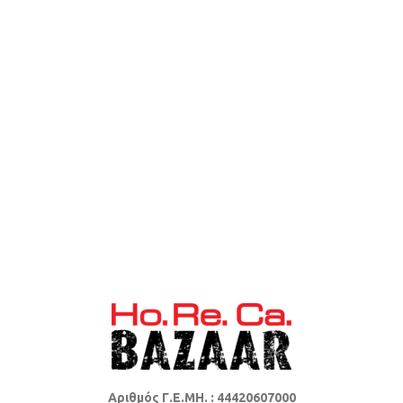
Αριθμός Γ.Ε.ΜΗ. : 44420607000