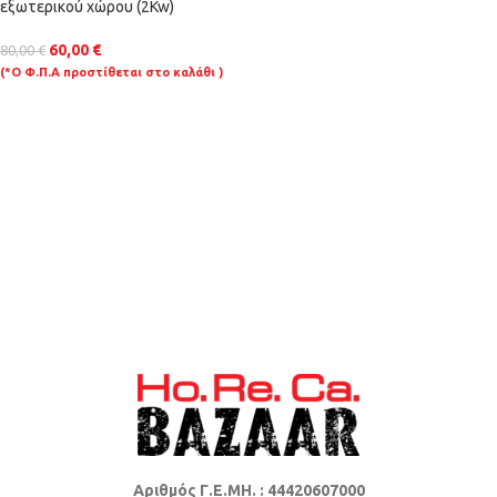
εξωτερικού χώρου (2Kw)
60,00
€
80,00
€
(*Ο Φ.Π.Α προστίθεται στο καλάθι )
Αριθμός Γ.Ε.ΜΗ. : 44420607000