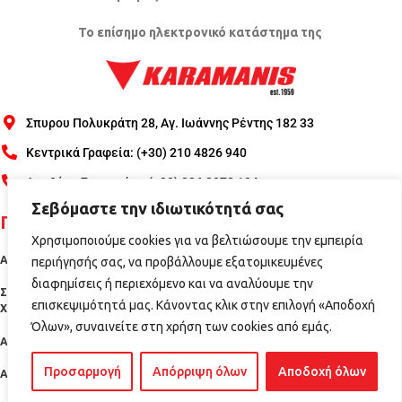
Το επίσημο ηλεκτρονικό κατάστημα της
Σπυρου Πολυκράτη 28, Αγ. Ιωάννης Ρέντης 182 33
Κεντρικά Γραφεία: (+30) 210 4826 940
Αποθήκη Σχηματάρι: (+30) 226 2072 104
Σεβόμαστε την ιδιωτικότητά σας
Πληροφορίες
Χρησιμοποιούμε cookies για να βελτιώσουμε την εμπειρία
Αποστολές - Πληρωμές
περιήγησής σας, να προβάλλουμε εξατομικευμένες
διαφημίσεις ή περιεχόμενο και να αναλύουμε την
Σύνδεση/Εγγραφή
Προστασία Προσωπικών Δεδομένων
Όροι
επισκεψιμότητά μας. Κάνοντας κλικ στην επιλογή «Αποδοχή
Έντυπο Εγγύησης ΣΕΕΜΕ
Χρήσης
Όλων», συναινείτε στη χρήση των cookies από εμάς.
Ακυρώσεις – Επιστροφές
Προσαρμογή
Απόρριψη όλων
Αποδοχή όλων
Ασφάλεια Συναλλαγών