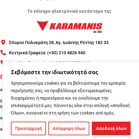
Το επίσημο ηλεκτρονικό κατάστημα της
Σπυρου Πολυκράτη 28, Αγ. Ιωάννης Ρέντης 182 33
Κεντρικά Γραφεία: (+30) 210 4826 940
Αποθήκη Σχηματάρι: (+30) 226 2072 104
Σεβόμαστε την ιδιωτικότητά σας
Πληροφορίες
Χρησιμοποιούμε cookies για να βελτιώσουμε την εμπειρία
Αποστολές - Πληρωμές
περιήγησής σας, να προβάλλουμε εξατομικευμένες
διαφημίσεις ή περιεχόμενο και να αναλύουμε την
Σύνδεση/Εγγραφή
Προστασία Προσωπικών Δεδομένων
Όροι
επισκεψιμότητά μας. Κάνοντας κλικ στην επιλογή «Αποδοχή
Έντυπο Εγγύησης ΣΕΕΜΕ
Χρήσης
Όλων», συναινείτε στη χρήση των cookies από εμάς.
Ακυρώσεις – Επιστροφές
Προσαρμογή
Απόρριψη όλων
Αποδοχή όλων
Ασφάλεια Συναλλαγών