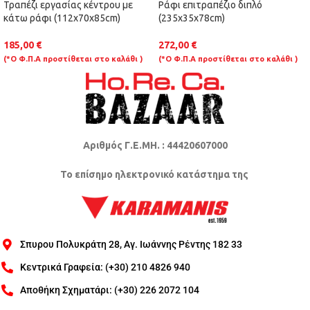
Τραπέζι εργασίας κέντρου με
Ράφι επιτραπέζιο διπλό
κάτω ράφι (112x70x85cm)
(235x35x78cm)
185,00
€
272,00
€
(*Ο Φ.Π.Α προστίθεται στο καλάθι )
(*Ο Φ.Π.Α προστίθεται στο καλάθι )
Αριθμός Γ.Ε.ΜΗ. : 44420607000
Το επίσημο ηλεκτρονικό κατάστημα της
Σπυρου Πολυκράτη 28, Αγ. Ιωάννης Ρέντης 182 33
Κεντρικά Γραφεία: (+30) 210 4826 940
Αποθήκη Σχηματάρι: (+30) 226 2072 104