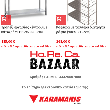
Τραπέζι εργασίας κέντρου με
Ραφιέρα με τέσσερα διάτρητα
κάτω ράφι (112x70x85cm)
ράφια (90x40x152cm)
185,00
€
268,00
€
(*Ο Φ.Π.Α προστίθεται στο καλάθι )
(*Ο Φ.Π.Α προστίθεται στο καλάθι )
Αριθμός Γ.Ε.ΜΗ. : 44420607000
Το επίσημο ηλεκτρονικό κατάστημα της