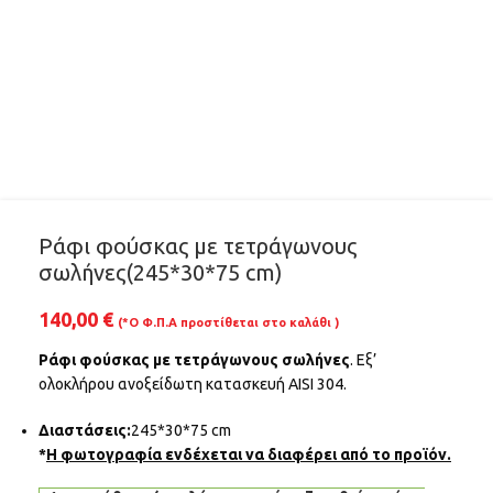
Ράφι φούσκας με τετράγωνους
σωλήνες(245*30*75 cm)
140,00
€
(*Ο Φ.Π.Α προστίθεται στο καλάθι )
Ράφι φούσκας με τετράγωνους σωλήνες
. Εξ’
ολοκλήρου ανοξείδωτη κατασκευή AISI 304.
Διαστάσεις:
245*30*75 cm
*
Η φωτογραφία ενδέχεται να διαφέρει από το προϊόν.