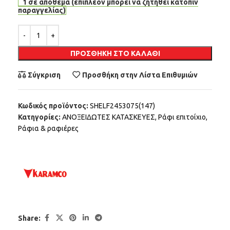
1 σε απόθεμα (επιπλέον μπορεί να ζητηθεί κατόπιν
παραγγελίας)
Alternative:
ΠΡΟΣΘΉΚΗ ΣΤΟ ΚΑΛΆΘΙ
Σύγκριση
Προσθήκη στην Λίστα Επιθυμιών
Κωδικός προϊόντος:
SHELF2453075(147)
Κατηγορίες:
ΑΝΟΞΕΙΔΩΤΕΣ ΚΑΤΑΣΚΕΥΕΣ
,
Ράφι επιτοίχιο
,
Ράφια & ραφιέρες
Share: