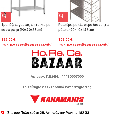
Τραπέζι εργασίας επιτοίχιο με
Ραφιέρα με τέσσερα διάτρητα
κάτω ράφι (90x70x85cm)
ράφια (90x40x152cm)
183,00
€
268,00
€
(*Ο Φ.Π.Α προστίθεται στο καλάθι )
(*Ο Φ.Π.Α προστίθεται στο καλάθι )
Αριθμός Γ.Ε.ΜΗ. : 44420607000
Το επίσημο ηλεκτρονικό κατάστημα της
Σπυρου Πολυκράτη 28, Αγ. Ιωάννης Ρέντης 182 33