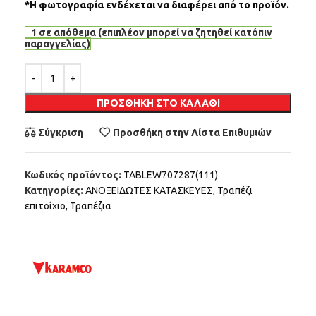
*Η φωτογραφία ενδέχεται να διαφέρει από το προϊόν.
1 σε απόθεμα (επιπλέον μπορεί να ζητηθεί κατόπιν
παραγγελίας)
Alternative:
ΠΡΟΣΘΉΚΗ ΣΤΟ ΚΑΛΆΘΙ
Σύγκριση
Προσθήκη στην Λίστα Επιθυμιών
Κωδικός προϊόντος:
TABLEW707287(111)
Κατηγορίες:
ΑΝΟΞΕΙΔΩΤΕΣ ΚΑΤΑΣΚΕΥΕΣ
,
Τραπέζι
επιτοίχιο
,
Τραπέζια