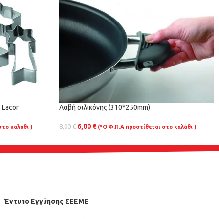
 Lacor
Λαβή σιλικόνης (310*250mm)
6,00
€
8,00
€
στο καλάθι )
(*Ο Φ.Π.Α προστίθεται στο καλάθι )
Έντυπο Εγγύησης ΣΕΕΜΕ