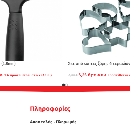
 (2.8mm)
Σετ από κόπτες ζύμης 6 τεμαχίων
5,25
€
7,00
€
 Φ.Π.Α προστίθεται στο καλάθι )
(*Ο Φ.Π.Α προστίθεται 
Πληροφορίες
Αποστολές - Πληρωμές