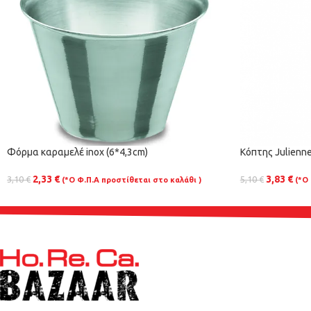
Φόρμα καραμελέ inox (6*4,3cm)
Κόπτης Julienne
2,33
€
3,83
€
3,10
€
5,10
€
(*Ο Φ.Π.Α προστίθεται στο καλάθι )
(*Ο