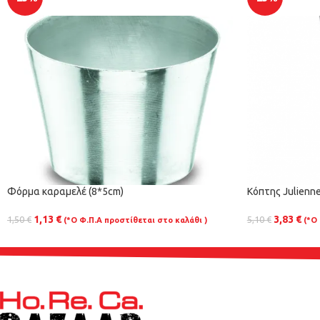
Φόρμα καραμελέ (8*5cm)
Κόπτης Julienne
1,13
€
3,83
€
1,50
€
5,10
€
(*Ο Φ.Π.Α προστίθεται στο καλάθι )
(*Ο