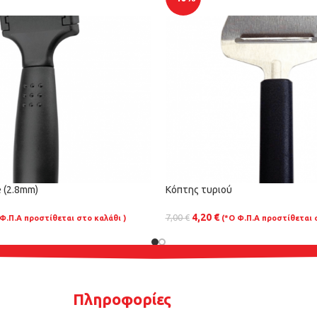
 (2.8mm)
Κόπτης τυριού
4,20
€
7,00
€
 Φ.Π.Α προστίθεται στο καλάθι )
(*Ο Φ.Π.Α προστίθεται 
Πληροφορίες