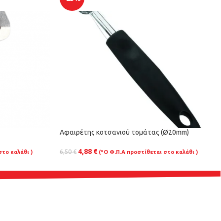
Αφαιρέτης κοτσανιού τομάτας (Ø20mm)
4,88
€
6,50
€
στο καλάθι )
(*Ο Φ.Π.Α προστίθεται στο καλάθι )