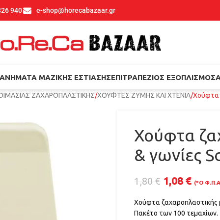
826 940
e-shop@horecabazaar.gr
ΑΝΉΜΑΤΑ ΜΑΖΙΚΉΣ ΕΣΤΊΑΣΗΣ
ΕΠΙΤΡΑΠΈΖΙΟΣ ΕΞΟΠΛΙΣΜΌΣ
ΟΙΜΑΣΙΑΣ ΖΑΧΑΡΟΠΛΑΣΤΙΚΗΣ
ΧΟΥΦΤΕΣ ΖΥΜΗΣ ΚΑΙ ΧΤΕΝΙΑ
Χούφτα 
Χούφτα ζα
& γωνίες S
1,08
€
1,80
€
(*Ο Φ.Π.
Χούφτα ζαχαροπλαστικής μ
Πακέτο των 100 τεμαχίων.