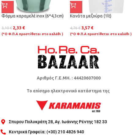
Φόρμα καραμελέ inox (6*4,3cm)
Κανάτα μεζούρα (1lt)
2,33
€
3,57
€
3,10
€
4,76
€
(*Ο Φ.Π.Α προστίθεται στο καλάθι )
(*Ο Φ.Π.Α προστίθεται στο καλάθι )
Αριθμός Γ.Ε.ΜΗ. : 44420607000
Το επίσημο ηλεκτρονικό κατάστημα της
Σπυρου Πολυκράτη 28, Αγ. Ιωάννης Ρέντης 182 33
Κεντρικά Γραφεία: (+30) 210 4826 940