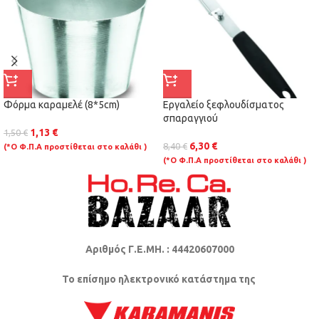
Φόρμα καραμελέ (8*5cm)
Εργαλείο ξεφλουδίσματος
σπαραγγιού
1,13
€
1,50
€
6,30
€
8,40
€
(*Ο Φ.Π.Α προστίθεται στο καλάθι )
(*Ο Φ.Π.Α προστίθεται στο καλάθι )
Αριθμός Γ.Ε.ΜΗ. : 44420607000
Το επίσημο ηλεκτρονικό κατάστημα της