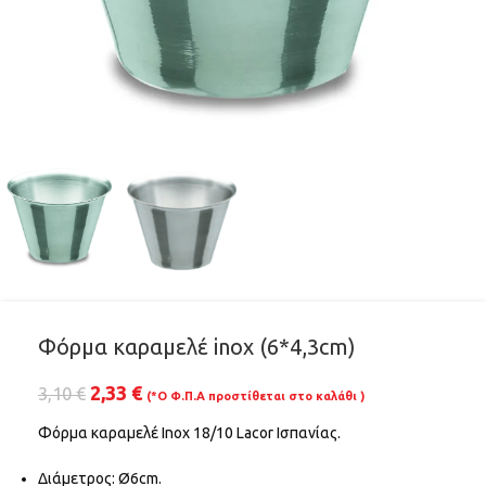
Φόρμα καραμελέ inox (6*4,3cm)
2,33
€
3,10
€
(*Ο Φ.Π.Α προστίθεται στο καλάθι )
Φόρμα καραμελέ Inox 18/10 Lacor Ισπανίας.
Διάμετρος: Ø6cm.