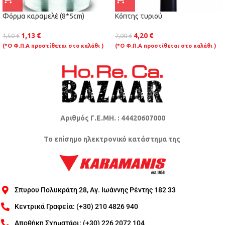
Φόρμα καραμελέ (8*5cm)
Κόπτης τυριού
1,13
€
4,20
€
1,50
€
7,00
€
(*Ο Φ.Π.Α προστίθεται στο καλάθι )
(*Ο Φ.Π.Α προστίθεται στο καλάθι )
Αριθμός Γ.Ε.ΜΗ. : 44420607000
Το επίσημο ηλεκτρονικό κατάστημα της
Σπυρου Πολυκράτη 28, Αγ. Ιωάννης Ρέντης 182 33
Κεντρικά Γραφεία: (+30) 210 4826 940
Αποθήκη Σχηματάρι: (+30) 226 2072 104