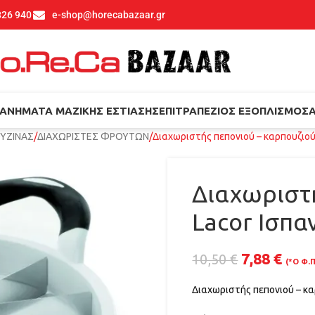
826 940
e-shop@horecabazaar.gr
ΑΝΉΜΑΤΑ ΜΑΖΙΚΉΣ ΕΣΤΊΑΣΗΣ
ΕΠΙΤΡΑΠΈΖΙΟΣ ΕΞΟΠΛΙΣΜΌΣ
ΟΥΖΙΝΑΣ
ΔΙΑΧΩΡΙΣΤΕΣ ΦΡΟΥΤΩΝ
Διαχωριστής πεπονιού – καρπουζιού
Διαχωριστή
Lacor Ισπα
7,88
€
10,50
€
(*Ο Φ.Π
Διαχωριστής πεπονιού – κα