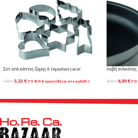
Σετ από κόπτες ζύμης 6 τεμαχίων Lacor
Λαβή σιλικόνης
5,25
€
6,00
€
7,00
€
8,00
€
(*Ο Φ.Π.Α προστίθεται στο καλάθι )
(*Ο