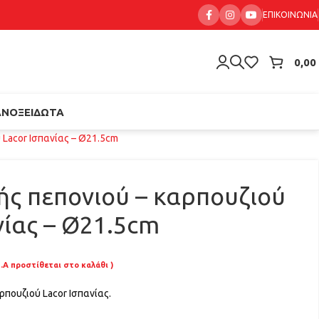
ΕΠΙΚΟΙΝΩΝΊΑ
0,00
ΑΝΟΞΕΊΔΩΤΑ
 Lacor Ισπανίας – Ø21.5cm
ς πεπονιού – καρπουζιού
νίας – Ø21.5cm
.Α προστίθεται στο καλάθι )
ρπουζιού Lacor Ισπανίας.