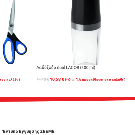
Λαδόξυδο dual LACOR (200 ml)
10,58
€
14,10
€
στο καλάθι )
(*Ο Φ.Π.Α προστίθεται στο καλάθι )
Έντυπο Εγγύησης ΣΕΕΜΕ