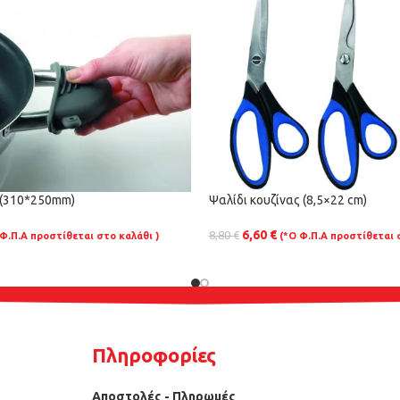
 (310*250mm)
Ψαλίδι κουζίνας (8,5×22 cm)
6,60
€
8,80
€
 Φ.Π.Α προστίθεται στο καλάθι )
(*Ο Φ.Π.Α προστίθεται 
Πληροφορίες
Αποστολές - Πληρωμές