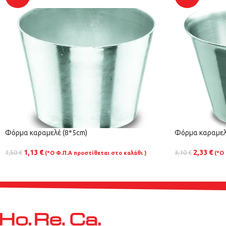
Φόρμα καραμελέ (8*5cm)
Φόρμα καραμελέ
1,13
€
2,33
€
1,50
€
3,10
€
(*Ο Φ.Π.Α προστίθεται στο καλάθι )
(*Ο