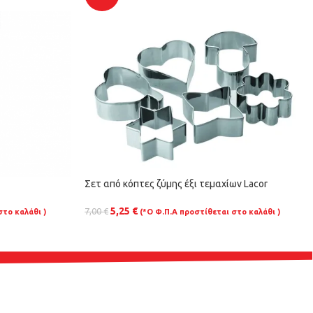
Σετ από κόπτες ζύμης έξι τεμαχίων Lacor
5,25
€
7,00
€
στο καλάθι )
(*Ο Φ.Π.Α προστίθεται στο καλάθι )