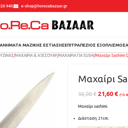
826 940
e-shop@horecabazaar.gr
ΑΝΉΜΑΤΑ ΜΑΖΙΚΉΣ ΕΣΤΊΑΣΗΣ
ΕΠΙΤΡΑΠΈΖΙΟΣ ΕΞΟΠΛΙΣΜΌΣ
ΟΥΖΙΝΑΣ
ΜΑΧΑΙΡΙΑ & ΑΞΕΣΟΥΑΡ
ΜΑΧΑΙΡΙΑ ΓΙΑ SUSHI
Μαχαίρι Sashimi 
Μαχαίρι Sa
21,60
€
36,00
€
(*Ο Φ
Μαχαίρι sashimi.
Διάσταση: 21cm.