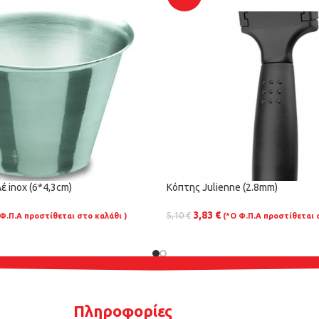
 inox (6*4,3cm)
Κόπτης Julienne (2.8mm)
3,83
€
5,10
€
 Φ.Π.Α προστίθεται στο καλάθι )
(*Ο Φ.Π.Α προστίθεται 
Πληροφορίες