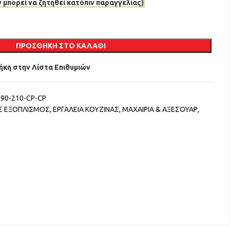
 μπορεί να ζητηθεί κατόπιν παραγγελίας)
ΠΡΟΣΘΉΚΗ ΣΤΟ ΚΑΛΆΘΙ
κη στην Λίστα Επιθυμιών
190-210-CP-CP
ΟΣ ΕΞΟΠΛΙΣΜΟΣ
,
ΕΡΓΑΛΕΙΑ ΚΟΥΖΙΝΑΣ
,
ΜΑΧΑΙΡΙΑ & ΑΞΕΣΟΥΑΡ
,