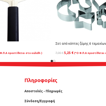
Σετ από κόπτες ζύμης 6 τεμαχίων
5,25
€
7,00
€
 Φ.Π.Α προστίθεται στο καλάθι )
(*Ο Φ.Π.Α προστίθεται 
Πληροφορίες
Αποστολές - Πληρωμές
Σύνδεση/Εγγραφή