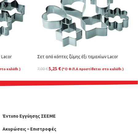
 Lacor
Σετ από κόπτες ζύμης έξι τεμαχίων Lacor
5,25
€
7,00
€
στο καλάθι )
(*Ο Φ.Π.Α προστίθεται στο καλάθι )
Έντυπο Εγγύησης ΣΕΕΜΕ
Ακυρώσεις – Επιστροφές