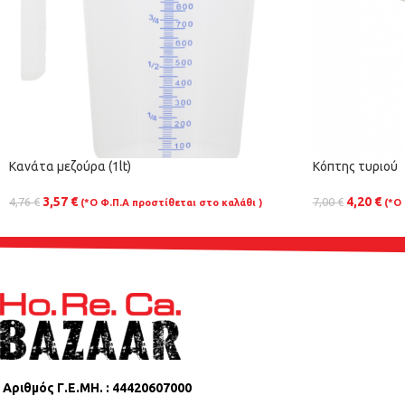
Κανάτα μεζούρα (1lt)
Κόπτης τυριού
3,57
€
4,20
€
4,76
€
7,00
€
(*Ο Φ.Π.Α προστίθεται στο καλάθι )
(*Ο
Αριθμός Γ.Ε.ΜΗ. : 44420607000