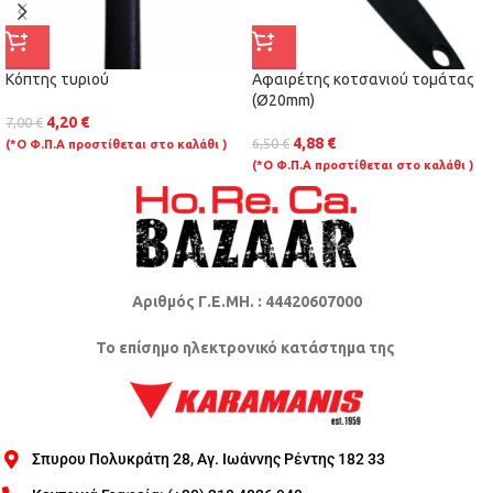
Κόπτης τυριού
Αφαιρέτης κοτσανιού τομάτας
(Ø20mm)
4,20
€
7,00
€
4,88
€
6,50
€
(*Ο Φ.Π.Α προστίθεται στο καλάθι )
(*Ο Φ.Π.Α προστίθεται στο καλάθι )
Αριθμός Γ.Ε.ΜΗ. : 44420607000
Το επίσημο ηλεκτρονικό κατάστημα της
Σπυρου Πολυκράτη 28, Αγ. Ιωάννης Ρέντης 182 33