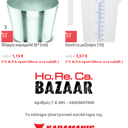
Φόρμα καραμελέ (8*5cm)
Κανάτα μεζούρα (1lt)
1,13
€
3,57
€
1,50
€
4,76
€
(*Ο Φ.Π.Α προστίθεται στο καλάθι )
(*Ο Φ.Π.Α προστίθεται στο καλάθι )
Αριθμός Γ.Ε.ΜΗ. : 44420607000
Το επίσημο ηλεκτρονικό κατάστημα της