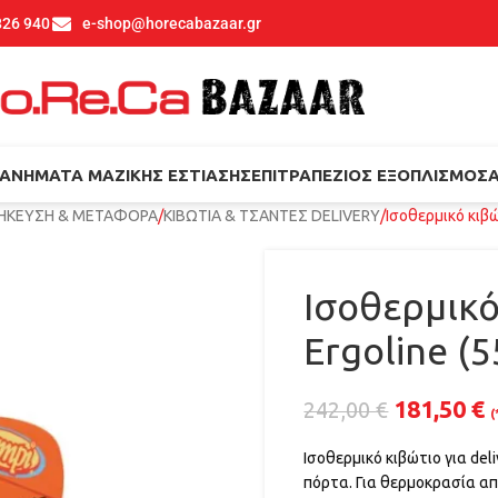
826 940
e-shop@horecabazaar.gr
ΑΝΉΜΑΤΑ ΜΑΖΙΚΉΣ ΕΣΤΊΑΣΗΣ
ΕΠΙΤΡΑΠΈΖΙΟΣ ΕΞΟΠΛΙΣΜΌΣ
ΗΚΕΥΣΗ & ΜΕΤΑΦΟΡΑ
ΚΙΒΩΤΙΑ & ΤΣΑΝΤΕΣ DELIVERY
Ισοθερμικό κιβώ
Ισοθερμικό
Ergoline (
181,50
€
242,00
€
(
Ισοθερμικό κιβώτιο για de
πόρτα. Για θερμοκρασία απ