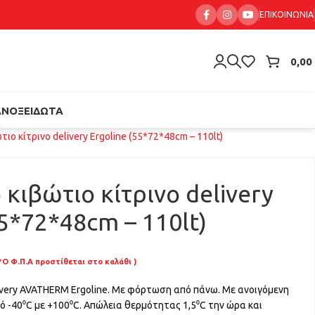
ΕΠΙΚΟΙΝΩΝΊΑ
0,00
ΑΝΟΞΕΊΔΩΤΑ
τιο κίτρινο delivery Ergoline (55*72*48cm – 110lt)
 κιβώτιο κίτρινο delivery
55*72*48cm – 110lt)
*Ο Φ.Π.Α προστίθεται στο καλάθι )
livery AVATHERM Ergoline. Με φόρτωση από πάνω. Με ανοιγόμενη
ό -40⁰C με +100⁰C. Απώλεια θερμότητας 1,5⁰C την ώρα και