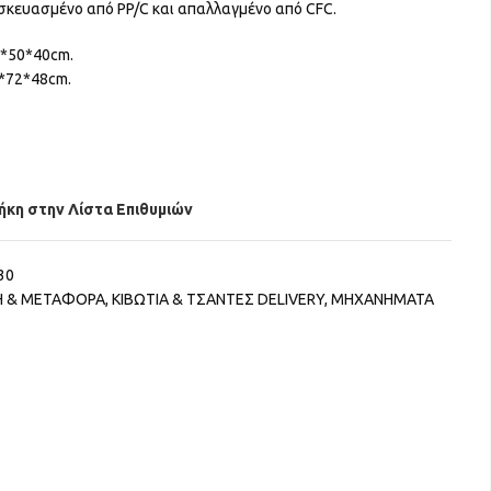
ασκευασμένο από PP/C και απαλλαγμένο από CFC.
0*50*40cm.
5*72*48cm.
κη στην Λίστα Επιθυμιών
30
 & ΜΕΤΑΦΟΡΑ
,
ΚΙΒΩΤΙΑ & ΤΣΑΝΤΕΣ DELIVERY
,
ΜΗΧΑΝΗΜΑΤΑ