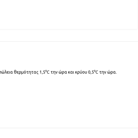
πώλεια θερμότητας 1,5⁰C την ώρα και κρύου 0,5⁰C την ώρα.