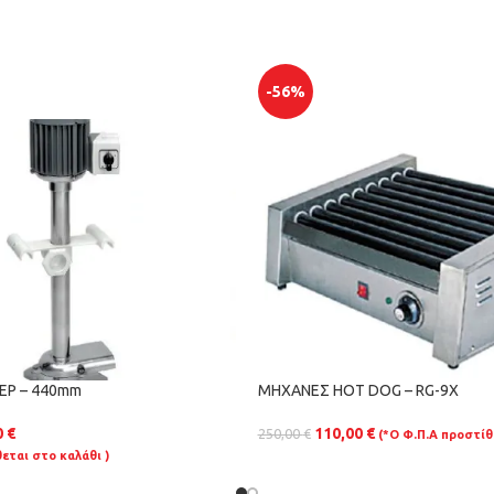
-56%
Ρ – 440mm
ΜΗΧΑΝΕΣ HOT DOG – RG-9X
0
€
110,00
€
250,00
€
(*Ο Φ.Π.Α προστίθ
εται στο καλάθι )