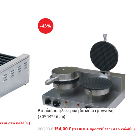
-45%
Βαφλιέρα ηλεκτρική διπλή στρογγυλή
(50*44*26cm)
εται στο καλάθι )
154,00
€
280,00
€
(*Ο Φ.Π.Α προστίθεται στο καλάθι )