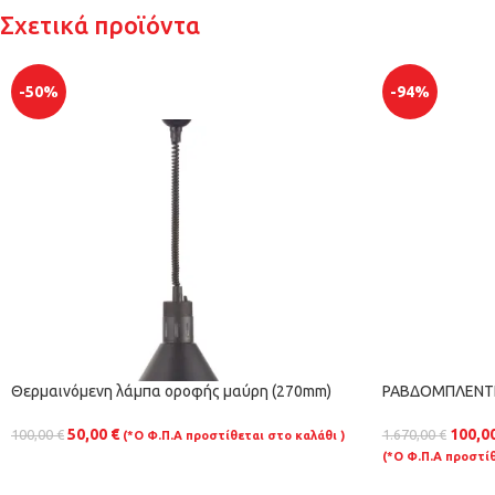
Σχετικά προϊόντα
-50%
-94%
Θερμαινόμενη λάμπα οροφής μαύρη (270mm)
ΡΑΒΔΟΜΠΛΕΝΤΕ
50,00
€
100,0
100,00
€
1.670,00
€
(*Ο Φ.Π.Α προστίθεται στο καλάθι )
(*Ο Φ.Π.Α προστίθ