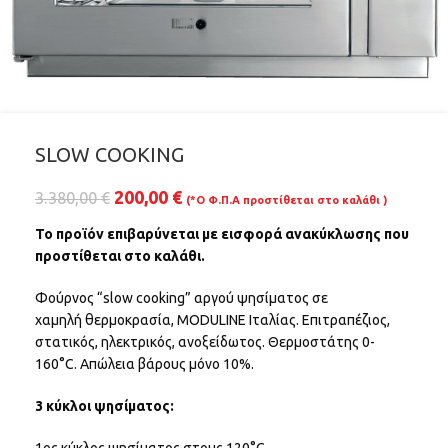
SLOW COOKING
200,00
€
3.380,00
€
(*Ο Φ.Π.Α προστίθεται στο καλάθι )
Το προϊόν επιβαρύνεται με εισφορά ανακύκλωσης που
προστίθεται στο καλάθι.
Φούρνος “slow cooking” αργού ψησίματος σε
χαμηλή θερμοκρασία, MODULINE Ιταλίας. Επιτραπέζιος,
στατικός, ηλεκτρικός, ανοξείδωτος. Θερμοστάτης 0-
160°C. Απώλεια βάρους μόνο 10%.
3 κύκλοι ψησίματος:
1ος κύκλος ψησίματος στους 120°C.