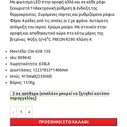
Με φωτισμό LED στην οροφή αλλά και σε κάθε ράφι
ξεχωριστά !! Ηλεκτρονική ρύθμιση & ένδειξη της
θερμοκρασίας. Συρόμενες πόρτες και ρυθμιζόμενα ράφια.
Φέρει 4 ρόδες από τις οποίες οι 2 με φρένο. Αυτόματη
απόψυξη του νερού. Χρώμα μαύρο. Με στοιχείο στην
οροφή και αποθηκευτικό χώρο στο κάτω μέρος της
βιτρίνας. Ψύξη: 0/+6°C. FREON R290. Κλάση 4.
Μοντέλο: CW-638-130
sku: 809642
Χωρητικότητα: 638Lit
Διαστάσεις: 1223*855*1406mm
Ισχύς: 415Watt/230Volt
Βάρος: 151Kg
3 σε απόθεμα (επιπλέον μπορεί να ζητηθεί κατόπιν
παραγγελίας)
Alternative:
ΠΡΟΣΘΉΚΗ ΣΤΟ ΚΑΛΆΘΙ