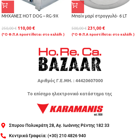
ΜΗΧΑΝΕΣ HOT DOG – RG-9X
Μπαίν μαρί στρογγυλό- 6 LT
110,00
€
231,00
€
250,00
€
500,00
€
(*Ο Φ.Π.Α προστίθεται στο καλάθι )
(*Ο Φ.Π.Α προστίθεται στο καλάθι )
Αριθμός Γ.Ε.ΜΗ. : 44420607000
Το επίσημο ηλεκτρονικό κατάστημα της
Σπυρου Πολυκράτη 28, Αγ. Ιωάννης Ρέντης 182 33
Κεντρικά Γραφεία: (+30) 210 4826 940