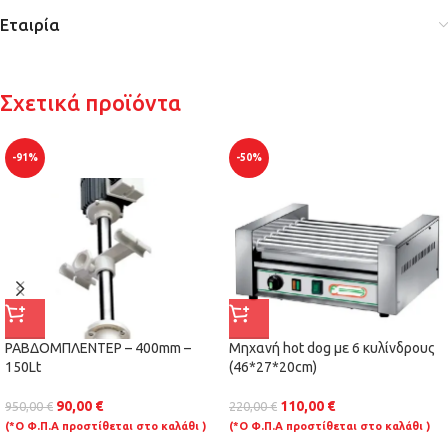
Εταιρία
Σχετικά προϊόντα
-91%
-50%
ΡΑΒΔΟΜΠΛΕΝΤΕΡ – 400mm –
Μηχανή hot dog με 6 κυλίνδρους
150Lt
(46*27*20cm)
90,00
€
110,00
€
950,00
€
220,00
€
(*Ο Φ.Π.Α προστίθεται στο καλάθι )
(*Ο Φ.Π.Α προστίθεται στο καλάθι )