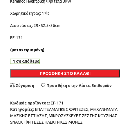
Karamco Ηλεκτρική Φριτέζα 3kW
Χωρητικότητας: 17lt
Διαστάσεις: 29×52.5x36cm
EF-171
(μεταχειρισμένη)
1 σε απόθεμα
Alternative:
ΠΡΟΣΘΉΚΗ ΣΤΟ ΚΑΛΆΘΙ
Σύγκριση
Προσθήκη στην Λίστα Επιθυμιών
Κωδικός προϊόντος:
EF-171
Κατηγορίες:
ΕΠΑΓΓΕΛΜΑΤΙΚΕΣ ΦΡΙΤΕΖΕΣ
,
ΜΗΧΑΝΗΜΑΤΑ
ΜΑΖΙΚΗΣ ΕΣΤΙΑΣΗΣ
,
ΜΙΚΡΟΣΥΣΚΕΥΕΣ ΖΕΣΤΗΣ ΚΟΥΖΙΝΑΣ
SNACK
,
ΦΡΙΤΕΖΕΣ ΗΛΕΚΤΡΙΚΕΣ ΜΟΝΕΣ