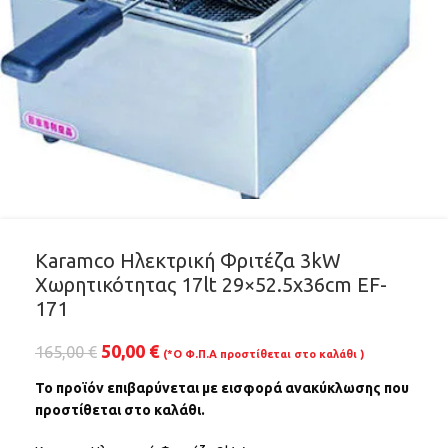
Karamco Ηλεκτρική Φριτέζα 3kW
Χωρητικότητας 17lt 29×52.5x36cm EF-
171
50,00
€
165,00
€
(*Ο Φ.Π.Α προστίθεται στο καλάθι )
Το προϊόν επιβαρύνεται με εισφορά ανακύκλωσης που
προστίθεται στο καλάθι.