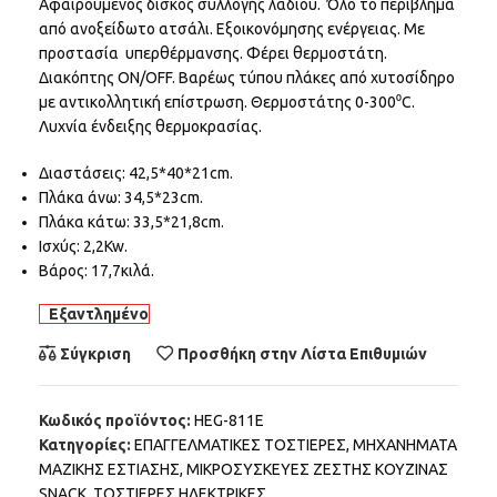
Αφαιρούμενος δίσκος συλλογής λαδιού. Όλο το περίβλημα
από ανοξείδωτο ατσάλι. Εξοικονόμησης ενέργειας. Με
προστασία υπερθέρμανσης. Φέρει θερμοστάτη.
Διακόπτης ON/OFF. Βαρέως τύπου πλάκες από χυτοσίδηρο
με αντικολλητική επίστρωση. Θερμοστάτης 0-300⁰C.
Λυχνία ένδειξης θερμοκρασίας.
Διαστάσεις: 42,5*40*21cm.
Πλάκα άνω: 34,5*23cm.
Πλάκα κάτω: 33,5*21,8cm.
Ισχύς: 2,2Kw.
Βάρος: 17,7κιλά.
Εξαντλημένο
Σύγκριση
Προσθήκη στην Λίστα Επιθυμιών
Κωδικός προϊόντος:
HEG-811E
Κατηγορίες:
ΕΠΑΓΓΕΛΜΑΤΙΚΕΣ ΤΟΣΤΙΕΡΕΣ
,
ΜΗΧΑΝΗΜΑΤΑ
ΜΑΖΙΚΗΣ ΕΣΤΙΑΣΗΣ
,
ΜΙΚΡΟΣΥΣΚΕΥΕΣ ΖΕΣΤΗΣ ΚΟΥΖΙΝΑΣ
SNACK
,
ΤΟΣΤΙΕΡΕΣ ΗΛΕΚΤΡΙΚΕΣ