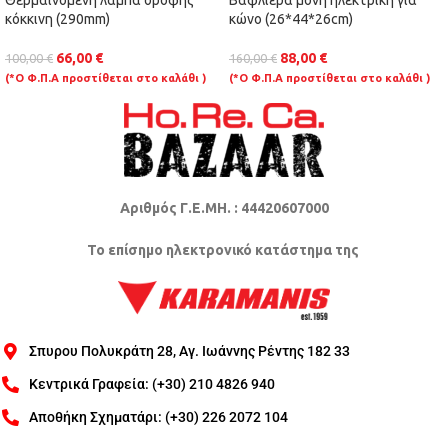
Θερμαινόμενη λάμπα οροφής
Βαφλιέρα μονή ηλεκτρική για
κόκκινη (290mm)
κώνο (26*44*26cm)
66,00
€
88,00
€
100,00
€
160,00
€
(*Ο Φ.Π.Α προστίθεται στο καλάθι )
(*Ο Φ.Π.Α προστίθεται στο καλάθι )
Αριθμός Γ.Ε.ΜΗ. : 44420607000
Το επίσημο ηλεκτρονικό κατάστημα της
Σπυρου Πολυκράτη 28, Αγ. Ιωάννης Ρέντης 182 33
Κεντρικά Γραφεία: (+30) 210 4826 940
Αποθήκη Σχηματάρι: (+30) 226 2072 104