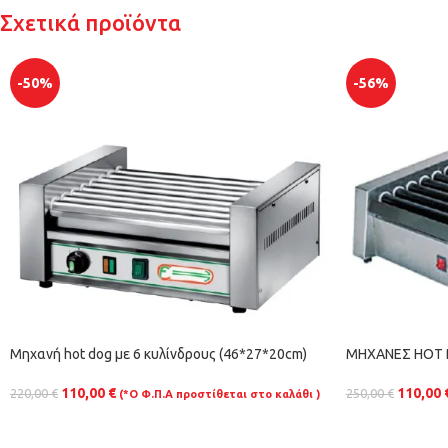
Σχετικά προϊόντα
-50%
-56%
Μηχανή hot dog με 6 κυλίνδρους (46*27*20cm)
ΜΗΧΑΝΕΣ HOT 
110,00
€
110,00
220,00
€
250,00
€
(*Ο Φ.Π.Α προστίθεται στο καλάθι )