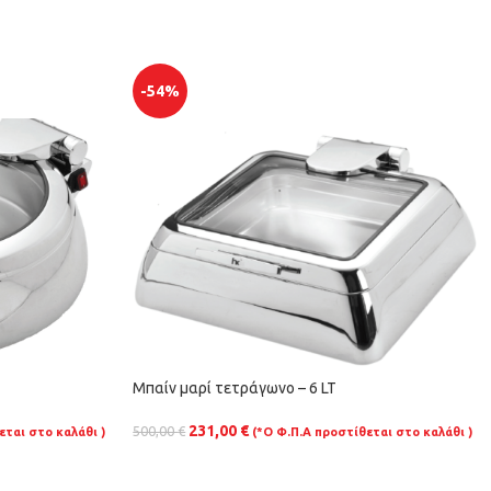
-54%
Μπαίν μαρί τετράγωνο – 6 LT
231,00
€
500,00
€
εται στο καλάθι )
(*Ο Φ.Π.Α προστίθεται στο καλάθι )