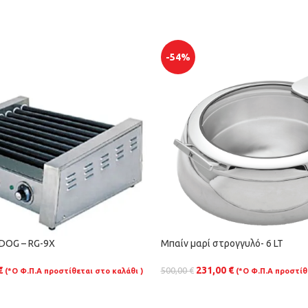
-54%
DOG – RG-9X
Μπαίν μαρί στρογγυλό- 6 LT
€
231,00
€
500,00
€
(*Ο Φ.Π.Α προστίθεται στο καλάθι )
(*Ο Φ.Π.Α προστίθ