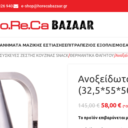
826 940
e-shop@horecabazaar.gr
ΑΝΉΜΑΤΑ ΜΑΖΙΚΉΣ ΕΣΤΊΑΣΗΣ
ΕΠΙΤΡΑΠΈΖΙΟΣ ΕΞΟΠΛΙΣΜΌΣ
ΣΥΣΚΕΥΕΣ ΖΕΣΤΗΣ ΚΟΥΖΙΝΑΣ SNACK
ΘΕΡΜΑΝΤΙΚΑ ΦΑΓΗΤΟΥ
Ανοξεί
Ανοξείδωτ
(32,5*55*
58,00
€
145,00
€
(*Ο
Το προϊόν επιβαρύνεται 