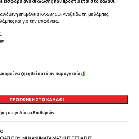
με εισφορά ανακύκλωσης που προστίθεται στο καλάθι.
μαινόμενη επιφάνεια KARAMCO. Ανοξείδωτη, με λάμπες.
λάμπες και για την επιφάνεια.
C.
mm.
μπορεί να ζητηθεί κατόπιν παραγγελίας)
ΠΡΟΣΘΉΚΗ ΣΤΟ ΚΑΛΆΘΙ
κη στην Λίστα Επιθυμιών
02
 ΦΑΓΗΤΟΥ
,
ΜΗΧΑΝΗΜΑΤΑ ΜΑΖΙΚΗΣ ΕΣΤΙΑΣΗΣ
,