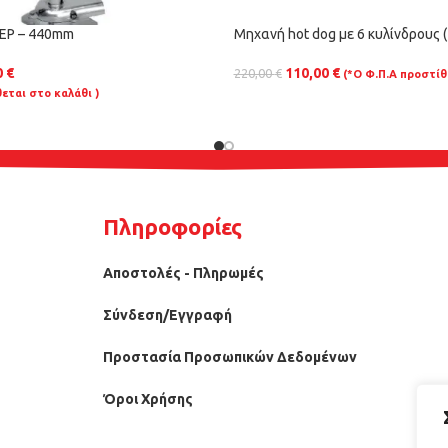
Ρ – 440mm
Μηχανή hot dog με 6 κυλίνδρους 
0
€
110,00
€
220,00
€
(*Ο Φ.Π.Α προστίθ
εται στο καλάθι )
Πληροφορίες
Αποστολές - Πληρωμές
Σύνδεση/Εγγραφή
Προστασία Προσωπικών Δεδομένων
Όροι Χρήσης