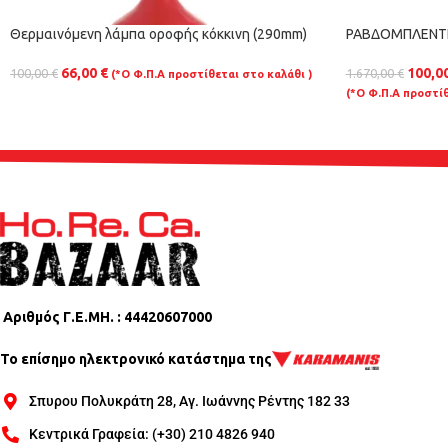
Θερμαινόμενη λάμπα οροφής κόκκινη (290mm)
ΡΑΒΔΟΜΠΛΕΝΤΕ
66,00
€
100,0
100,00
€
1.670,00
€
(*Ο Φ.Π.Α προστίθεται στο καλάθι )
(*Ο Φ.Π.Α προστίθ
Αριθμός Γ.Ε.ΜΗ. : 44420607000
Το επίσημο ηλεκτρονικό κατάστημα της
Σπυρου Πολυκράτη 28, Αγ. Ιωάννης Ρέντης 182 33
Κεντρικά Γραφεία: (+30) 210 4826 940