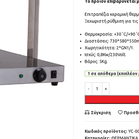
Το προϊόν επιβαρύνεται 
Επιτραπέζια κεραμική θερ
Ξεχωριστή ρύθμιση για τις 
Θερμοκρασία: +30 ̊ C/+90 ̊ 
Διαστάσεις: 730*580*550
Χωρητικότητα: 2*GN1/1.
Ισχύς: 0,8Kw/230Volt.
Βάρος: 5Kg.
1 σε απόθεμα (επιπλέον 
Alternative:
Σύγκριση
Προσθή
Κωδικός προϊόντος:
YC-0
Κατηγορίες:
ΘΕΡΜΑΝΤΙΚΑ