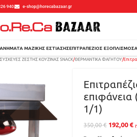
826 940
e-shop@horecabazaar.gr
ΑΝΉΜΑΤΑ ΜΑΖΙΚΉΣ ΕΣΤΊΑΣΗΣ
ΕΠΙΤΡΑΠΈΖΙΟΣ ΕΞΟΠΛΙΣΜΌΣ
ΣΥΣΚΕΥΕΣ ΖΕΣΤΗΣ ΚΟΥΖΙΝΑΣ SNACK
ΘΕΡΜΑΝΤΙΚΑ ΦΑΓΗΤΟΥ
Επιτρα
Επιτραπέζι
επιφάνεια
1/1)
192,00
€
350,00
€
(