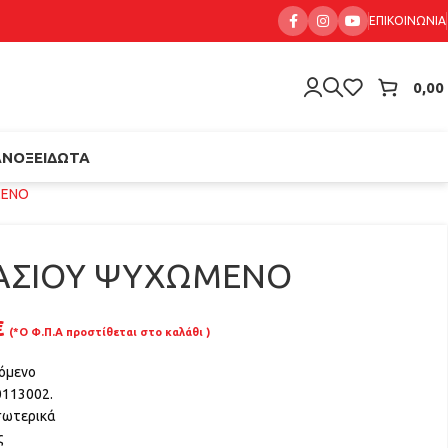
ΕΠΙΚΟΙΝΩΝΊΑ
0,00
ΑΝΟΞΕΊΔΩΤΑ
ΜΕΝΟ
ΡΑΣΙΟΥ ΨΥΧΩΜΕΝΟ
€
(*Ο Φ.Π.Α προστίθεται στο καλάθι )
χόμενο
0113002.
σωτερικά
ς