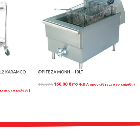
-L2 KARAMCO
ΦΡΙΤΕΖΑ ΜΟΝΗ – 10LT
160,00
€
440,00
€
(*Ο Φ.Π.Α προστίθεται στο καλάθι )
εται στο καλάθι )