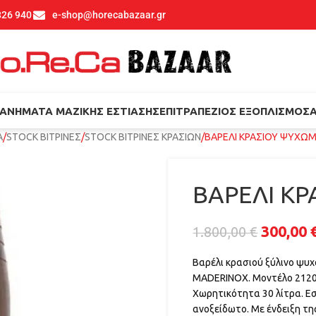
826 940
e-shop@horecabazaar.gr
ΑΝΉΜΑΤΑ ΜΑΖΙΚΉΣ ΕΣΤΊΑΣΗΣ
ΕΠΙΤΡΑΠΈΖΙΟΣ ΕΞΟΠΛΙΣΜΌΣ
Α
STOCK ΒΙΤΡΙΝΕΣ
STOCK ΒΙΤΡΙΝΕΣ ΚΡΑΣΙΩΝ
ΒΑΡΕΛΙ ΚΡΑΣΙΟΥ ΨΥΧΩ
ΒΑΡΕΛΙ Κ
300,00
1.800,00
€
Βαρέλι κρασιού ξύλινο ψυ
MADERINOX. Μοντέλο 212
Χωρητικότητα 30 λίτρα. Ε
ανοξείδωτο. Με ένδειξη τη