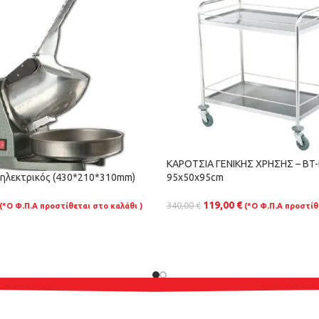
ΚΑΡΟΤΣΙΑ ΓΕΝΙΚΗΣ ΧΡΗΣΗΣ – BT
ηλεκτρικός (430*210*310mm)
95x50x95cm
119,00
€
340,00
€
(*Ο Φ.Π.Α προστίθεται στο καλάθι )
(*Ο Φ.Π.Α προστίθ