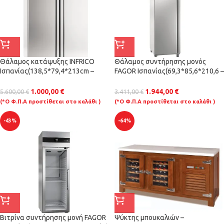
Θάλαμος κατάψυξης INFRICO
Θάλαμος συντήρησης μονός
Ισπανίας(138,5*79,4*213cm –
FAGOR Ισπανίας(69,3*85,6*210,6 –
1240lit)
610lit)
1.000,00
€
1.944,00
€
5.600,00
€
3.411,00
€
(*Ο Φ.Π.Α προστίθεται στο καλάθι )
(*Ο Φ.Π.Α προστίθεται στο καλάθι )
-43%
-64%
Βιτρίνα συντήρησης μονή FAGOR
Ψύκτης μπουκαλιών –