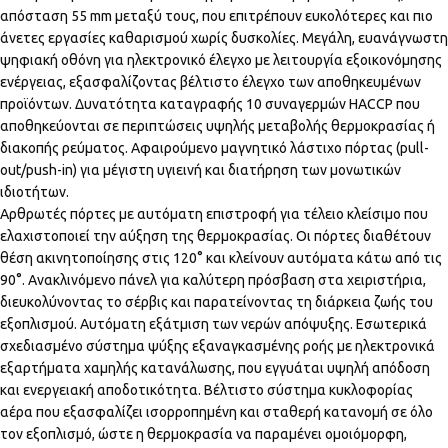
απόσταση 55 mm μεταξύ τους, που επιτρέπουν ευκολότερες και πιο
άνετες εργασίες καθαρισμού χωρίς δυσκολίες. Μεγάλη, ευανάγνωστη
ψηφιακή οθόνη για ηλεκτρονικό έλεγχο με λειτουργία εξοικονόμησης
ενέργειας, εξασφαλίζοντας βέλτιστο έλεγχο των αποθηκευμένων
προϊόντων. Δυνατότητα καταγραφής 10 συναγερμών HACCP που
αποθηκεύονται σε περιπτώσεις υψηλής μεταβολής θερμοκρασίας ή
διακοπής ρεύματος. Αφαιρούμενο μαγνητικό λάστιχο πόρτας (pull-
out/push-in) για μέγιστη υγιεινή και διατήρηση των μονωτικών
ιδιοτήτων.
Αρθρωτές πόρτες με αυτόματη επιστροφή για τέλειο κλείσιμο που
ελαχιστοποιεί την αύξηση της θερμοκρασίας. Οι πόρτες διαθέτουν
θέση ακινητοποίησης στις 120° και κλείνουν αυτόματα κάτω από τις
90°. Ανακλινόμενο πάνελ για καλύτερη πρόσβαση στα χειριστήρια,
διευκολύνοντας το σέρβις και παρατείνοντας τη διάρκεια ζωής του
εξοπλισμού. Αυτόματη εξάτμιση των νερών απόψυξης. Εσωτερικά
σχεδιασμένο σύστημα ψύξης εξαναγκασμένης ροής με ηλεκτρονικά
εξαρτήματα χαμηλής κατανάλωσης, που εγγυάται υψηλή απόδοση
και ενεργειακή αποδοτικότητα. Βέλτιστο σύστημα κυκλοφορίας
αέρα που εξασφαλίζει ισορροπημένη και σταθερή κατανομή σε όλο
τον εξοπλισμό, ώστε η θερμοκρασία να παραμένει ομοιόμορφη,