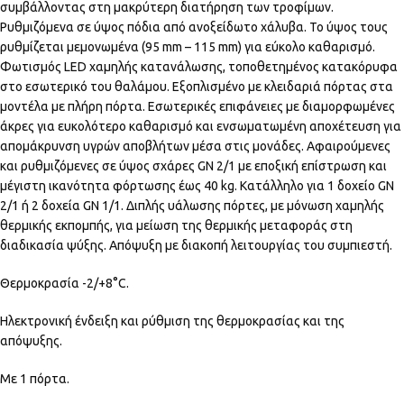
συμβάλλοντας στη μακρύτερη διατήρηση των τροφίμων.
Ρυθμιζόμενα σε ύψος πόδια από ανοξείδωτο χάλυβα. Το ύψος τους
ρυθμίζεται μεμονωμένα (95 mm – 115 mm) για εύκολο καθαρισμό.
Φωτισμός LED χαμηλής κατανάλωσης, τοποθετημένος κατακόρυφα
στο εσωτερικό του θαλάμου. Εξοπλισμένο με κλειδαριά πόρτας στα
μοντέλα με πλήρη πόρτα. Εσωτερικές επιφάνειες με διαμορφωμένες
άκρες για ευκολότερο καθαρισμό και ενσωματωμένη αποχέτευση για
απομάκρυνση υγρών αποβλήτων μέσα στις μονάδες. Αφαιρούμενες
και ρυθμιζόμενες σε ύψος σχάρες GN 2/1 με εποξική επίστρωση και
μέγιστη ικανότητα φόρτωσης έως 40 kg. Κατάλληλο για 1 δοχείο GN
2/1 ή 2 δοχεία GN 1/1. Διπλής υάλωσης πόρτες, με μόνωση χαμηλής
θερμικής εκπομπής, για μείωση της θερμικής μεταφοράς στη
διαδικασία ψύξης. Απόψυξη με διακοπή λειτουργίας του συμπιεστή.
Θερμοκρασία -2/+8°C.
Ηλεκτρονική ένδειξη και ρύθμιση της θερμοκρασίας και της
απόψυξης.
Με 1 πόρτα.