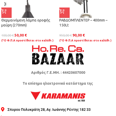
Θερμαινόμενη λάμπα οροφής
ΡΑΒΔΟΜΠΛΕΝΤΕΡ – 400mm –
μαύρη (270mm)
150Lt
50,00
€
90,00
€
100,00
€
950,00
€
(*Ο Φ.Π.Α προστίθεται στο καλάθι )
(*Ο Φ.Π.Α προστίθεται στο καλάθι )
Αριθμός Γ.Ε.ΜΗ. : 44420607000
Το επίσημο ηλεκτρονικό κατάστημα της
Σπυρου Πολυκράτη 28, Αγ. Ιωάννης Ρέντης 182 33