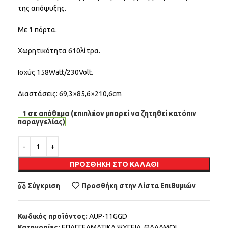
της απόψυξης.
Με 1 πόρτα.
Χωρητικότητα 610λίτρα.
Ισχύς 158Watt/230Volt.
Διαστάσεις: 69,3×85,6×210,6cm
1 σε απόθεμα (επιπλέον μπορεί να ζητηθεί κατόπιν
παραγγελίας)
Alternative:
ΠΡΟΣΘΉΚΗ ΣΤΟ ΚΑΛΆΘΙ
Σύγκριση
Προσθήκη στην Λίστα Επιθυμιών
Κωδικός προϊόντος:
AUP-11GGD
Κατηγορίες:
ΕΠΑΓΓΕΛΜΑΤΙΚΑ ΨΥΓΕΙΑ
,
ΘΑΛΑΜΟΙ