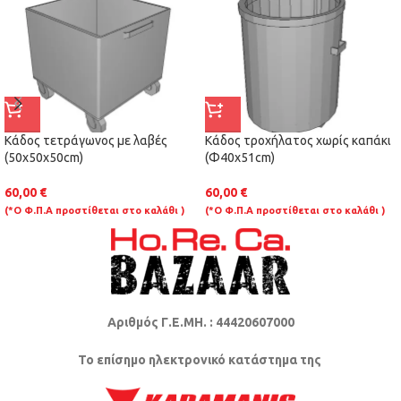
Κάδος τετράγωνος με λαβές
Κάδος τροχήλατος χωρίς καπάκι
(50x50x50cm)
(Φ40x51cm)
60,00
€
60,00
€
(*Ο Φ.Π.Α προστίθεται στο καλάθι )
(*Ο Φ.Π.Α προστίθεται στο καλάθι )
Αριθμός Γ.Ε.ΜΗ. : 44420607000
Το επίσημο ηλεκτρονικό κατάστημα της