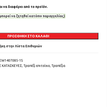
m
 να διαφέρει από το προϊόν.
μπορεί να ζητηθεί κατόπιν παραγγελίας)
ΠΡΟΣΘΉΚΗ ΣΤΟ ΚΑΛΆΘΙ
κη στην Λίστα Επιθυμιών
EW1407085-1S
Σ ΚΑΤΑΣΚΕΥΕΣ
,
Τραπέζι επιτοίχιο
,
Τραπέζια