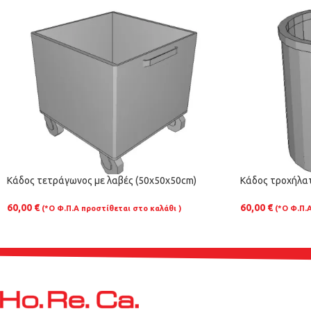
Κάδος τετράγωνος με λαβές (50x50x50cm)
Κάδος τροχήλατ
60,00
€
60,00
€
(*Ο Φ.Π.Α προστίθεται στο καλάθι )
(*Ο Φ.Π.