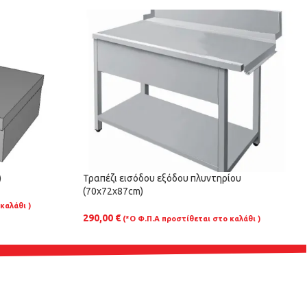
)
Τραπέζι εισόδου εξόδου πλυντηρίου
(70x72x87cm)
καλάθι )
290,00
€
(*Ο Φ.Π.Α προστίθεται στο καλάθι )