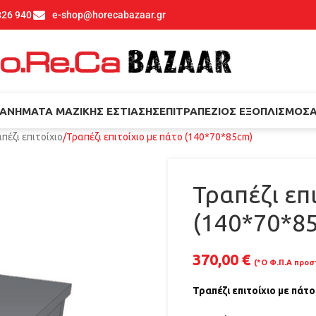
826 940
e-shop@horecabazaar.gr
ΑΝΉΜΑΤΑ ΜΑΖΙΚΉΣ ΕΣΤΊΑΣΗΣ
ΕΠΙΤΡΑΠΈΖΙΟΣ ΕΞΟΠΛΙΣΜΌΣ
πέζι επιτοίχιο
Τραπέζι επιτοίχιο με πάτο (140*70*85cm)
Τραπέζι επ
(140*70*8
370,00
€
(*Ο Φ.Π.Α προσ
Τραπέζι επιτοίχιο με πάτο