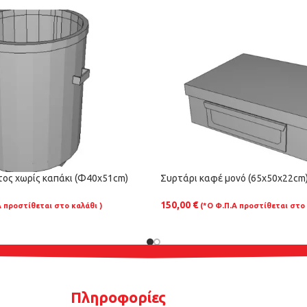
ος χωρίς καπάκι (Φ40x51cm)
Συρτάρι καφέ μονό (65x50x22cm
150,00
€
Α προστίθεται στο καλάθι )
(*Ο Φ.Π.Α προστίθεται στο 
Πληροφορίες