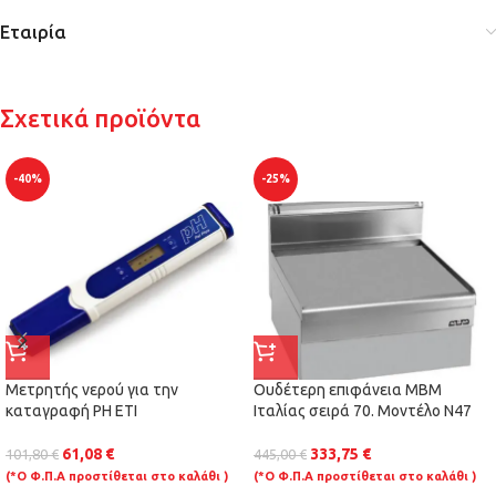
Εταιρία
Σχετικά προϊόντα
-40%
-25%
Μετρητής νερού για την
Ουδέτερη επιφάνεια ΜΒΜ
καταγραφή PH ETI
Ιταλίας σειρά 70. Μοντέλο N47
61,08
€
333,75
€
101,80
€
445,00
€
(*Ο Φ.Π.Α προστίθεται στο καλάθι )
(*Ο Φ.Π.Α προστίθεται στο καλάθι )