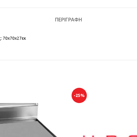
ΠΕΡΙΓΡΑΦΉ
ς: 70χ70χ27εκ
-25%