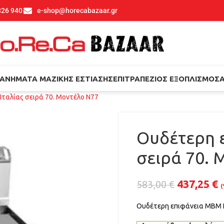
826 940
e-shop@horecabazaar.gr
ΑΝΉΜΑΤΑ ΜΑΖΙΚΉΣ ΕΣΤΊΑΣΗΣ
ΕΠΙΤΡΑΠΈΖΙΟΣ ΕΞΟΠΛΙΣΜΌΣ
ταλίας σειρά 70. Μοντέλο N77
Ουδέτερη 
σειρά 70. 
437,25
€
583,00
€
(
Ουδέτερη επιφάνεια ΜΒΜ Ι