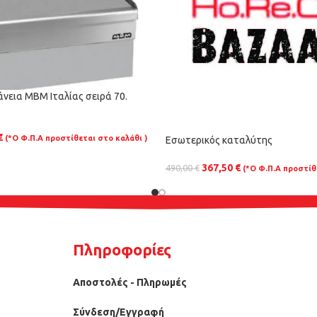
νεια ΜΒΜ Ιταλίας σειρά 70.
€
(*Ο Φ.Π.Α προστίθεται στο καλάθι )
Εσωτερικός καταλύτης
367,50
€
490,00
€
(*Ο Φ.Π.Α προστίθ
Πληροφορίες
Αποστολές - Πληρωμές
Σύνδεση/Εγγραφή