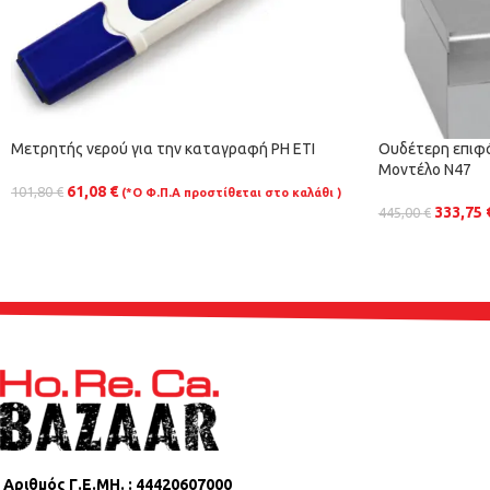
Μετρητής νερού για την καταγραφή PH ETI
Ουδέτερη επιφά
Μοντέλο N47
61,08
€
101,80
€
(*Ο Φ.Π.Α προστίθεται στο καλάθι )
333,75
445,00
€
Αριθμός Γ.Ε.ΜΗ. : 44420607000