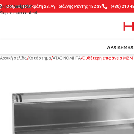
Skip to navigation
Σπύρου Πολυκράτη 28, Αγ. Ιωάννης Ρέντης 182 33
(+30) 210 4
Skip to main content
ΑΡΧΙΚΉ
ΜΗΧ
Αρχική σελίδα
Κατάστημα
ΑΤΑΞΙΝΟΜΗΤΑ
Ουδέτερη επιφάνεια ΜΒΜ Ι