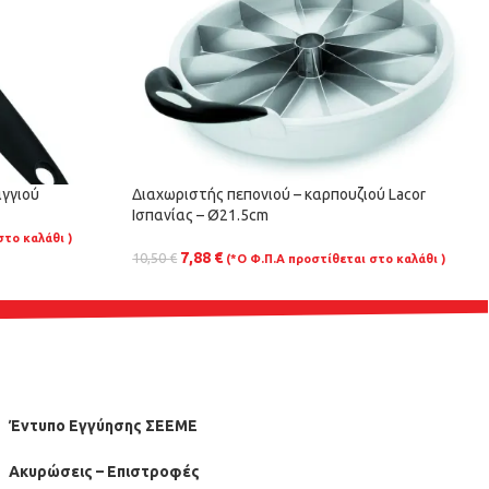
γγιού
Διαχωριστής πεπονιού – καρπουζιού Lacor
Ισπανίας – Ø21.5cm
στο καλάθι )
7,88
€
10,50
€
(*Ο Φ.Π.Α προστίθεται στο καλάθι )
Έντυπο Εγγύησης ΣΕΕΜΕ
Ακυρώσεις – Επιστροφές