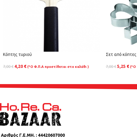
Κόπτης τυριού
Σετ από κόπτες 
4,20
€
5,25
€
7,00
€
7,00
€
(*Ο Φ.Π.Α προστίθεται στο καλάθι )
(*Ο
Αριθμός Γ.Ε.ΜΗ. : 44420607000