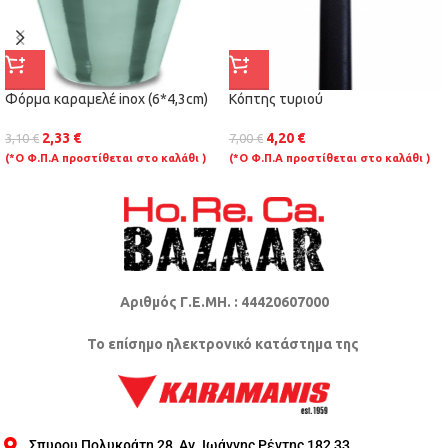
Φόρμα καραμελέ inox (6*4,3cm)
Κόπτης τυριού
2,33
€
4,20
€
3,10
€
7,00
€
(*Ο Φ.Π.Α προστίθεται στο καλάθι )
(*Ο Φ.Π.Α προστίθεται στο καλάθι )
Αριθμός Γ.Ε.ΜΗ. : 44420607000
Το επίσημο ηλεκτρονικό κατάστημα της
Σπυρου Πολυκράτη 28, Αγ. Ιωάννης Ρέντης 182 33