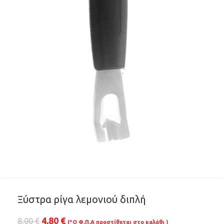
Ξύστρα ρίγα λεμονιού διπλή
4,80
€
8,00
€
(*Ο Φ.Π.Α προστίθεται στο καλάθι )