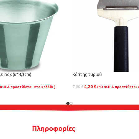
 inox (6*4,3cm)
Κόπτης τυριού
4,20
€
7,00
€
 Φ.Π.Α προστίθεται στο καλάθι )
(*Ο Φ.Π.Α προστίθεται 
Πληροφορίες