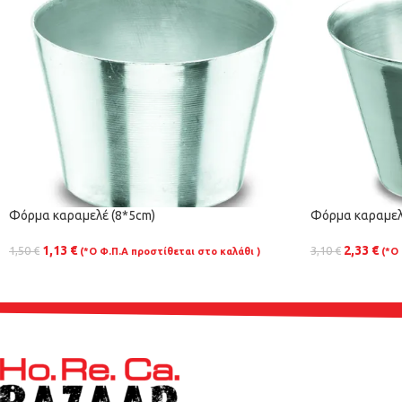
Φόρμα καραμελέ (8*5cm)
Φόρμα καραμελέ
1,13
€
2,33
€
1,50
€
3,10
€
(*Ο Φ.Π.Α προστίθεται στο καλάθι )
(*Ο