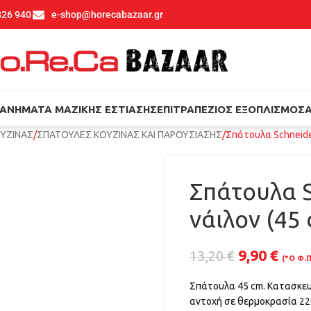
826 940
e-shop@horecabazaar.gr
ΑΝΉΜΑΤΑ ΜΑΖΙΚΉΣ ΕΣΤΊΑΣΗΣ
ΕΠΙΤΡΑΠΈΖΙΟΣ ΕΞΟΠΛΙΣΜΌΣ
ΟΥΖΙΝΑΣ
ΣΠΑΤΟΥΛΕΣ ΚΟΥΖΙΝΑΣ ΚΑΙ ΠΑΡΟΥΣΙΑΣΗΣ
Σπάτουλα Schneider
Σπάτουλα S
νάιλον (45
9,90
€
13,20
€
(*Ο Φ.Π
Σπάτουλα 45 cm. Κατασκευα
αντοχή σε θερμοκρασία 22