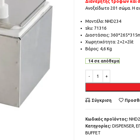
Διανεμητής τροφών και
Ανοξείδωτο 201 σώμα. Η αν
Μοντέλο: NHD234
sku: 71316
Διαστάσεις: 360*265*315
Χωρητικότητα: 2+2+2lit
Βάρος: 4,6 Kg
14 σε απόθεμα
Alternative:
Σύγκριση
Προσθή
Κωδικός προϊόντος:
NHD
Κατηγορίες:
DISPENSER
,
Ε
BUFFET