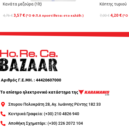
Κανάτα μεζούρα (1lt)
Κόπτης τυριού
3,57
€
4,20
€
4,76
€
7,00
€
(*Ο Φ.Π.Α προστίθεται στο καλάθι )
(*Ο
Αριθμός Γ.Ε.ΜΗ. : 44420607000
Το επίσημο ηλεκτρονικό κατάστημα της
Σπυρου Πολυκράτη 28, Αγ. Ιωάννης Ρέντης 182 33
Κεντρικά Γραφεία: (+30) 210 4826 940
Αποθήκη Σχηματάρι: (+30) 226 2072 104