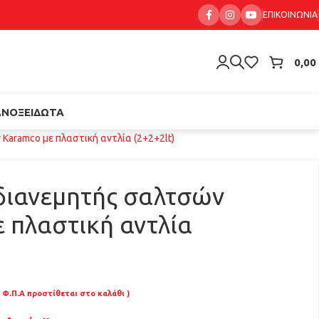
ΕΠΙΚΟΙΝΩΝΊΑ
0,00
ΑΝΟΞΕΊΔΩΤΑ
Karamco με πλαστική αντλία (2+2+2lt)
 διανεμητής σαλτσών
 πλαστική αντλία
 Φ.Π.Α προστίθεται στο καλάθι )