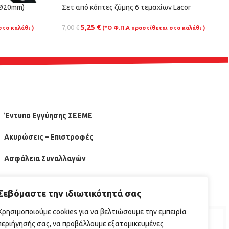
(Ø20mm)
Σετ από κόπτες ζύμης 6 τεμαχίων Lacor
5,25
€
7,00
€
στο καλάθι )
(*Ο Φ.Π.Α προστίθεται στο καλάθι )
Έντυπο Εγγύησης ΣΕΕΜΕ
Ακυρώσεις – Επιστροφές
Ασφάλεια Συναλλαγών
Οδηγός Επανεκίνησης Εστίασης ΕΦΕΤ
Σεβόμαστε την ιδιωτικότητά σας
Χρησιμοποιούμε cookies για να βελτιώσουμε την εμπειρία
περιήγησής σας, να προβάλλουμε εξατομικευμένες