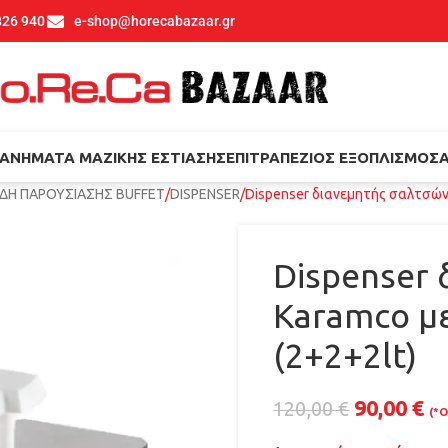
826 940
e-shop@horecabazaar.gr
ΑΝΉΜΑΤΑ ΜΑΖΙΚΉΣ ΕΣΤΊΑΣΗΣ
ΕΠΙΤΡΑΠΈΖΙΟΣ ΕΞΟΠΛΙΣΜΌΣ
ΕΙΔΗ ΠΑΡΟΥΣΙΑΣΗΣ BUFFET
DISPENSER
Dispenser διανεμητής σαλτσών 
Dispenser
Karamco με
(2+2+2lt)
90,00
€
120,00
€
(*Ο