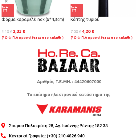
Φόρμα καραμελέ inox (6*4,3cm)
Κόπτης τυριού
2,33
€
4,20
€
3,10
€
7,00
€
(*Ο Φ.Π.Α προστίθεται στο καλάθι )
(*Ο Φ.Π.Α προστίθεται στο καλάθι )
Αριθμός Γ.Ε.ΜΗ. : 44420607000
Το επίσημο ηλεκτρονικό κατάστημα της
Σπυρου Πολυκράτη 28, Αγ. Ιωάννης Ρέντης 182 33
Κεντρικά Γραφεία: (+30) 210 4826 940