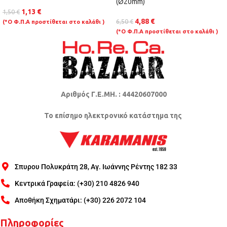
(Ø20mm)
1,13
€
1,50
€
4,88
€
6,50
€
(*Ο Φ.Π.Α προστίθεται στο καλάθι )
(*Ο Φ.Π.Α προστίθεται στο καλάθι )
Αριθμός Γ.Ε.ΜΗ. : 44420607000
Το επίσημο ηλεκτρονικό κατάστημα της
Σπυρου Πολυκράτη 28, Αγ. Ιωάννης Ρέντης 182 33
Κεντρικά Γραφεία: (+30) 210 4826 940
Αποθήκη Σχηματάρι: (+30) 226 2072 104
Πληροφορίες