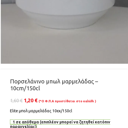
Πορσελάνινο μπωλ μαρμελάδας –
10cm/150cl
1,20
€
1,60
€
(*Ο Φ.Π.Α προστίθεται στο καλάθι )
Elite μπολ μαρμελάδας 10εκ/150cl
1 σε απόθεμα (επιπλέον μπορεί να ζητηθεί κατόπιν
παραγγελίας)