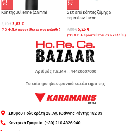
Κόπτης Julienne (2.8mm)
Σετ από κόπτες ζύμης 6
τεμαχίων Lacor
3,83
€
5,10
€
5,25
€
7,00
€
(*Ο Φ.Π.Α προστίθεται στο καλάθι )
(*Ο Φ.Π.Α προστίθεται στο καλάθι )
Αριθμός Γ.Ε.ΜΗ. : 44420607000
Το επίσημο ηλεκτρονικό κατάστημα της
Σπυρου Πολυκράτη 28, Αγ. Ιωάννης Ρέντης 182 33
Κεντρικά Γραφεία: (+30) 210 4826 940