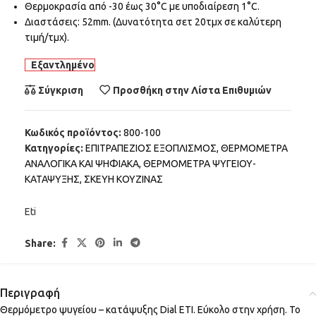
Θερμοκρασία από -30 έως 30°C με υποδιαίρεση 1°C.
Διαστάσεις: 52mm. (Δυνατότητα σετ 20τμχ σε καλύτερη
τιμή/τμχ).
Εξαντλημένο
Σύγκριση
Προσθήκη στην Λίστα Επιθυμιών
Κωδικός προϊόντος:
800-100
Κατηγορίες:
ΕΠΙΤΡΑΠΕΖΙΟΣ ΕΞΟΠΛΙΣΜΟΣ
,
ΘΕΡΜΟΜΕΤΡΑ
ΑΝΑΛΟΓΙΚΑ ΚΑΙ ΨΗΦΙΑΚΑ
,
ΘΕΡΜΟΜΕΤΡΑ ΨΥΓΕΙΟΥ-
ΚΑΤΑΨΥΞΗΣ
,
ΣΚΕΥΗ ΚΟΥΖΙΝΑΣ
Eti
Share:
Περιγραφή
Θερμόμετρο ψυγείου – κατάψυξης Dial ETI. Εύκολο στην χρήση. Το