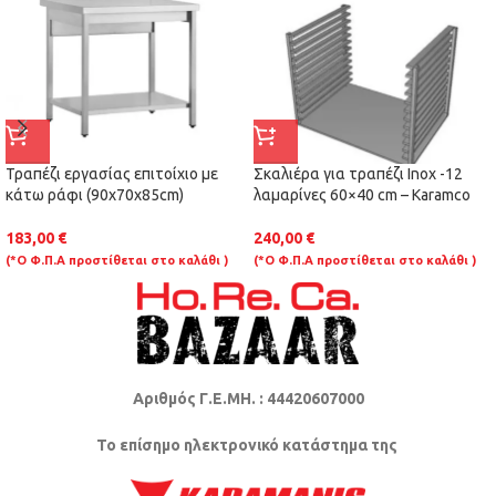
Τραπέζι εργασίας επιτοίχιο με
Σκαλιέρα για τραπέζι Inox -12
κάτω ράφι (90x70x85cm)
λαμαρίνες 60×40 cm – Karamco
183,00
€
240,00
€
(*Ο Φ.Π.Α προστίθεται στο καλάθι )
(*Ο Φ.Π.Α προστίθεται στο καλάθι )
Αριθμός Γ.Ε.ΜΗ. : 44420607000
Το επίσημο ηλεκτρονικό κατάστημα της