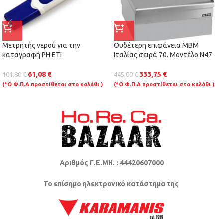
Μετρητής νερού για την
Ουδέτερη επιφάνεια ΜΒΜ
καταγραφή PH ETI
Ιταλίας σειρά 70. Μοντέλο N47
61,08
€
333,75
€
101,80
€
445,00
€
(*Ο Φ.Π.Α προστίθεται στο καλάθι )
(*Ο Φ.Π.Α προστίθεται στο καλάθι )
Αριθμός Γ.Ε.ΜΗ. : 44420607000
Το επίσημο ηλεκτρονικό κατάστημα της