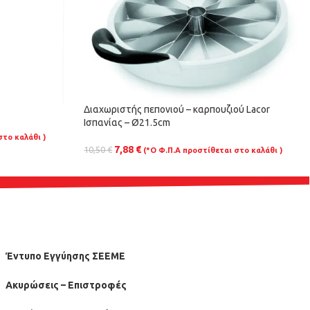
Διαχωριστής πεπονιού – καρπουζιού Lacor
Ισπανίας – Ø21.5cm
στο καλάθι )
7,88
€
10,50
€
(*Ο Φ.Π.Α προστίθεται στο καλάθι )
Έντυπο Εγγύησης ΣΕΕΜΕ
Ακυρώσεις – Επιστροφές