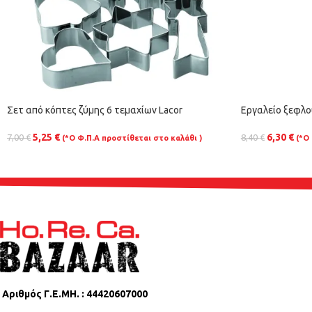
Σετ από κόπτες ζύμης 6 τεμαχίων Lacor
Εργαλείο ξεφλ
5,25
€
6,30
€
7,00
€
8,40
€
(*Ο Φ.Π.Α προστίθεται στο καλάθι )
(*Ο
Αριθμός Γ.Ε.ΜΗ. : 44420607000