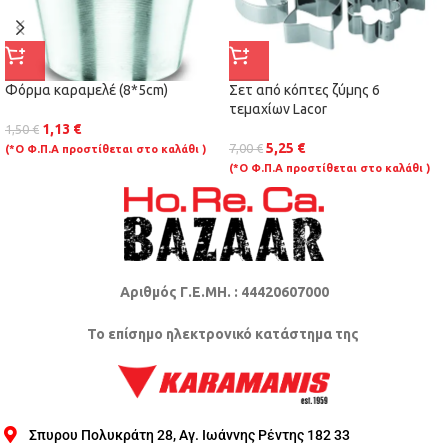
Φόρμα καραμελέ (8*5cm)
Σετ από κόπτες ζύμης 6
τεμαχίων Lacor
1,13
€
1,50
€
5,25
€
7,00
€
(*Ο Φ.Π.Α προστίθεται στο καλάθι )
(*Ο Φ.Π.Α προστίθεται στο καλάθι )
Αριθμός Γ.Ε.ΜΗ. : 44420607000
Το επίσημο ηλεκτρονικό κατάστημα της
Σπυρου Πολυκράτη 28, Αγ. Ιωάννης Ρέντης 182 33