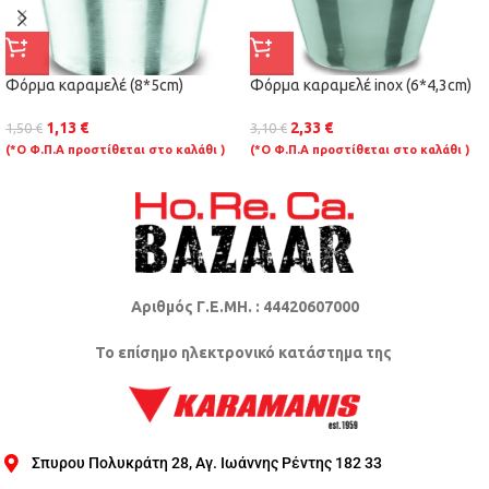
Φόρμα καραμελέ (8*5cm)
Φόρμα καραμελέ inox (6*4,3cm)
1,13
€
2,33
€
1,50
€
3,10
€
(*Ο Φ.Π.Α προστίθεται στο καλάθι )
(*Ο Φ.Π.Α προστίθεται στο καλάθι )
Αριθμός Γ.Ε.ΜΗ. : 44420607000
Το επίσημο ηλεκτρονικό κατάστημα της
Σπυρου Πολυκράτη 28, Αγ. Ιωάννης Ρέντης 182 33