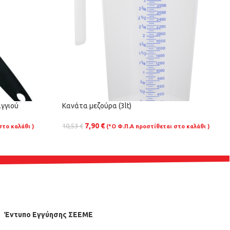
γγιού
Κανάτα μεζούρα (3lt)
7,90
€
10,53
€
στο καλάθι )
(*Ο Φ.Π.Α προστίθεται στο καλάθι )
Έντυπο Εγγύησης ΣΕΕΜΕ