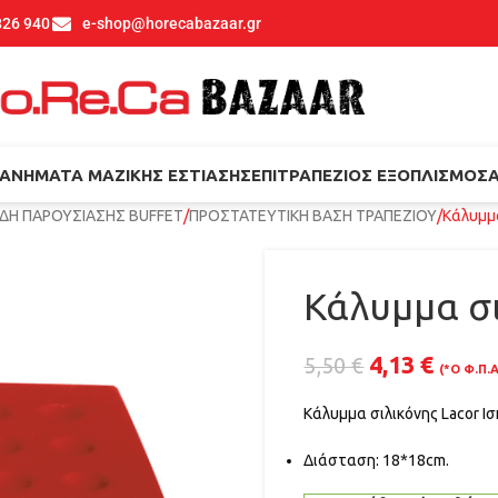
826 940
e-shop@horecabazaar.gr
ΑΝΉΜΑΤΑ ΜΑΖΙΚΉΣ ΕΣΤΊΑΣΗΣ
ΕΠΙΤΡΑΠΈΖΙΟΣ ΕΞΟΠΛΙΣΜΌΣ
ΕΙΔΗ ΠΑΡΟΥΣΙΑΣΗΣ BUFFET
ΠΡΟΣΤΑΤΕΥΤΙΚΗ ΒΑΣΗ ΤΡΑΠΕΖΙΟΥ
Κάλυμμα
Κάλυμμα σι
4,13
€
5,50
€
(*Ο Φ.Π.
Κάλυμμα σιλικόνης Lacor Ισ
Διάσταση: 18*18cm.