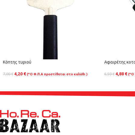
Κόπτης τυριού
Αφαιρέτης κοτ
4,20
€
4,88
€
7,00
€
6,50
€
(*Ο Φ.Π.Α προστίθεται στο καλάθι )
(*Ο