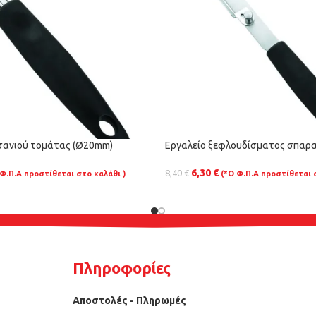
σανιού τομάτας (Ø20mm)
Εργαλείο ξεφλουδίσματος σπαρα
6,30
€
8,40
€
 Φ.Π.Α προστίθεται στο καλάθι )
(*Ο Φ.Π.Α προστίθεται 
Πληροφορίες
Αποστολές - Πληρωμές