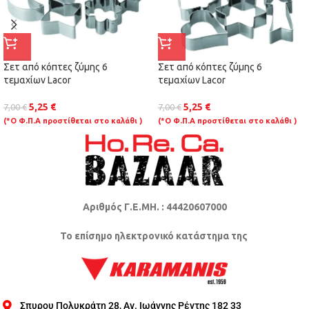
Σετ από κόπτες ζύμης 6
Σετ από κόπτες ζύμης 6
τεμαχίων Lacor
τεμαχίων Lacor
5,25
€
5,25
€
7,00
€
7,00
€
(*Ο Φ.Π.Α προστίθεται στο καλάθι )
(*Ο Φ.Π.Α προστίθεται στο καλάθι )
Αριθμός Γ.Ε.ΜΗ. : 44420607000
Το επίσημο ηλεκτρονικό κατάστημα της
Σπυρου Πολυκράτη 28, Αγ. Ιωάννης Ρέντης 182 33