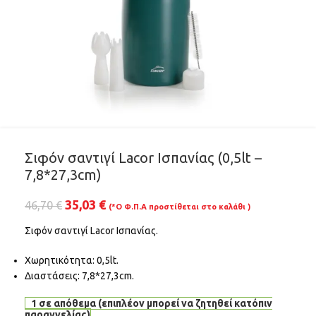
Σιφόν σαντιγί Lacor Ισπανίας (0,5lt –
7,8*27,3cm)
35,03
€
46,70
€
(*Ο Φ.Π.Α προστίθεται στο καλάθι )
Σιφόν σαντιγί Lacor Ισπανίας.
Χωρητικότητα: 0,5lt.
Διαστάσεις: 7,8*27,3cm.
1 σε απόθεμα (επιπλέον μπορεί να ζητηθεί κατόπιν
παραγγελίας)