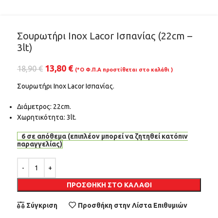
Σουρωτήρι Inox Lacor Ισπανίας (22cm –
3lt)
13,80
€
18,90
€
(*Ο Φ.Π.Α προστίθεται στο καλάθι )
Σουρωτήρι Inox Lacor Ισπανίας.
Διάμετρος: 22cm.
Χωρητικότητα: 3lt.
6 σε απόθεμα (επιπλέον μπορεί να ζητηθεί κατόπιν
παραγγελίας)
Alternative:
ΠΡΟΣΘΉΚΗ ΣΤΟ ΚΑΛΆΘΙ
Σύγκριση
Προσθήκη στην Λίστα Επιθυμιών