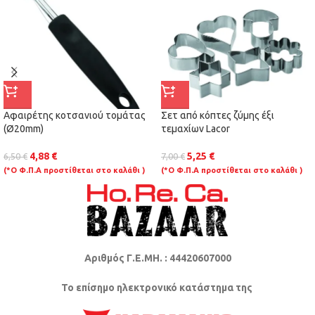
Αφαιρέτης κοτσανιού τομάτας
Σετ από κόπτες ζύμης έξι
(Ø20mm)
τεμαχίων Lacor
4,88
€
5,25
€
6,50
€
7,00
€
(*Ο Φ.Π.Α προστίθεται στο καλάθι )
(*Ο Φ.Π.Α προστίθεται στο καλάθι )
Αριθμός Γ.Ε.ΜΗ. : 44420607000
Το επίσημο ηλεκτρονικό κατάστημα της