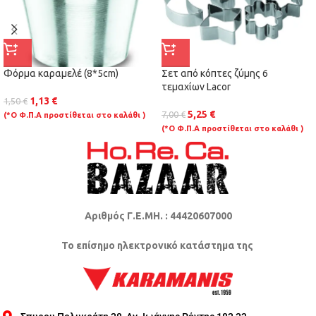
Φόρμα καραμελέ (8*5cm)
Σετ από κόπτες ζύμης 6
τεμαχίων Lacor
1,13
€
1,50
€
5,25
€
7,00
€
(*Ο Φ.Π.Α προστίθεται στο καλάθι )
(*Ο Φ.Π.Α προστίθεται στο καλάθι )
Αριθμός Γ.Ε.ΜΗ. : 44420607000
Το επίσημο ηλεκτρονικό κατάστημα της