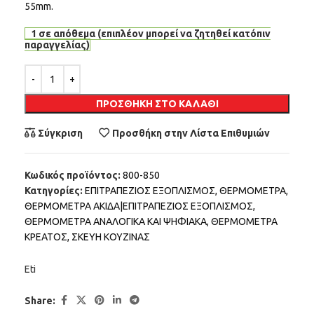
55mm.
1 σε απόθεμα (επιπλέον μπορεί να ζητηθεί κατόπιν
παραγγελίας)
Alternative:
ΠΡΟΣΘΉΚΗ ΣΤΟ ΚΑΛΆΘΙ
Σύγκριση
Προσθήκη στην Λίστα Επιθυμιών
Κωδικός προϊόντος:
800-850
Κατηγορίες:
ΕΠΙΤΡΑΠΕΖΙΟΣ ΕΞΟΠΛΙΣΜΟΣ
,
ΘΕΡΜΟΜΕΤΡΑ
,
ΘΕΡΜΟΜΕΤΡΑ ΑΚΙΔΑ|ΕΠΙΤΡΑΠΕΖΙΟΣ ΕΞΟΠΛΙΣΜΟΣ
,
ΘΕΡΜΟΜΕΤΡΑ ΑΝΑΛΟΓΙΚΑ ΚΑΙ ΨΗΦΙΑΚΑ
,
ΘΕΡΜΟΜΕΤΡΑ
ΚΡΕΑΤΟΣ
,
ΣΚΕΥΗ ΚΟΥΖΙΝΑΣ
Eti
Share: